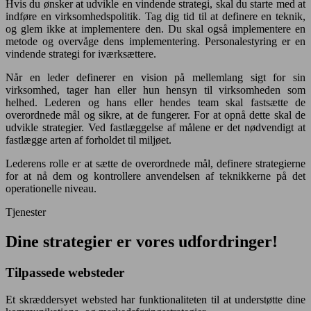
Hvis du ønsker at udvikle en vindende strategi, skal du starte med at
indføre en virksomhedspolitik. Tag dig tid til at definere en teknik,
og glem ikke at implementere den. Du skal også implementere en
metode og overvåge dens implementering. Personalestyring er en
vindende strategi for iværksættere.
Når en leder definerer en vision på mellemlang sigt for sin
virksomhed, tager han eller hun hensyn til virksomheden som
helhed. Lederen og hans eller hendes team skal fastsætte de
overordnede mål og sikre, at de fungerer. For at opnå dette skal de
udvikle strategier. Ved fastlæggelse af målene er det nødvendigt at
fastlægge arten af forholdet til miljøet.
Lederens rolle er at sætte de overordnede mål, definere strategierne
for at nå dem og kontrollere anvendelsen af teknikkerne på det
operationelle niveau.
Tjenester
Dine strategier er vores udfordringer!
Tilpassede websteder
Et skræddersyet websted har funktionaliteten til at understøtte dine